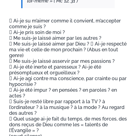
toi-même » ( Mc 12, 31 )
 Ai-je su m’aimer comme il convient, m’accepter
comme je suis ?
 Ai-je pris soin de moi ?
 Me suis-je laissé aimer par les autres ?
 Me suis-je laissé aimer par Dieu ?  Ai-je respecté
ma vie et celle de mon prochain ? (Abus en tout
genre)
 Me suis-je laissé asservir par mes passions ?
 Ai-je été inerte et paresseux ? Ai-je été
présomptueux et orgueilleux ?
 Ai-je agi contre ma conscience, par crainte ou par
hypocrisie ?
 Ai-je été impur ? en pensées ? en paroles ? en
actes ?
 Suis-je resté libre par rapport à la TV ? à
l’ordinateur ? à la musique ? à la mode ? Au regard
des autres ?
 Quel usage ai-je fait du temps, de mes forces, des
dons reçus de Dieu comme les « talents de
l’Évangile » ?