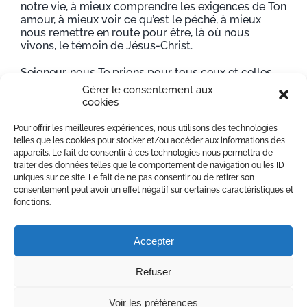
notre vie, à mieux comprendre les exigences de Ton
amour, à mieux voir ce qu’est le péché, à mieux
nous remettre en route pour être, là où nous
vivons, le témoin de Jésus-Christ.
Seigneur, nous Te prions pour tous ceux et celles
qui, en ce moment, ici et partout dans le monde, se
Gérer le consentement aux
préparent aussi à confesser leurs péchés. Envoie
cookies
ton Esprit-Saint sur nous tous afin que nous soyons
tous ensemble un peuple qui témoigne de Ton
Pour offrir les meilleures expériences, nous utilisons des technologies
salut.
telles que les cookies pour stocker et/ou accéder aux informations des
appareils. Le fait de consentir à ces technologies nous permettra de
Seigneur, nous Te prions pour les prêtres chargés
traiter des données telles que le comportement de navigation ou les ID
de dire Ta parole de miséricorde, en particulier
uniques sur ce site. Le fait de ne pas consentir ou de retirer son
pour ceux qui vont nous accueillir. Envoie sur eux
consentement peut avoir un effet négatif sur certaines caractéristiques et
Ton Esprit-Saint afin qu’ils soient les témoins
fonctions.
vivants de Ton inlassable patience et de Ton
exigeante tendresse. Amen
Accepter
Refuser
Voir les préférences