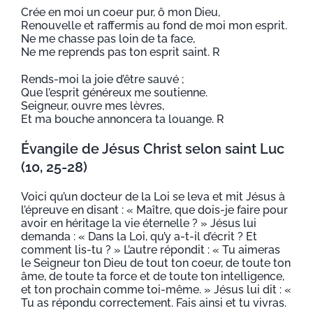
Crée en moi un coeur pur, ô mon Dieu,
Renouvelle et raffermis au fond de moi mon esprit.
Ne me chasse pas loin de ta face,
Ne me reprends pas ton esprit saint. R
Rends-moi la joie d’être sauvé ;
Que l’esprit généreux me soutienne.
Seigneur, ouvre mes lèvres,
Et ma bouche annoncera ta louange. R
Évangile de Jésus Christ selon saint Luc
(10, 25-28)
Voici qu’un docteur de la Loi se leva et mit Jésus à
l’épreuve en disant : « Maître, que dois-je faire pour
avoir en héritage la vie éternelle ? » Jésus lui
demanda : « Dans la Loi, qu’y a-t-il d’écrit ? Et
comment lis-tu ? » L’autre répondit : « Tu aimeras
le Seigneur ton Dieu de tout ton coeur, de toute ton
âme, de toute ta force et de toute ton intelligence,
et ton prochain comme toi-même. » Jésus lui dit : «
Tu as répondu correctement. Fais ainsi et tu vivras.