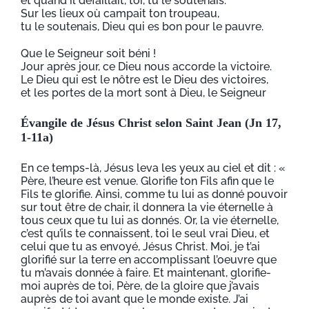
et quand il défaillait, toi, tu le soutenais.
Sur les lieux où campait ton troupeau,
tu le soutenais, Dieu qui es bon pour le pauvre.
Que le Seigneur soit béni !
Jour après jour, ce Dieu nous accorde la victoire.
Le Dieu qui est le nôtre est le Dieu des victoires,
et les portes de la mort sont à Dieu, le Seigneur
Évangile de Jésus Christ selon Saint Jean (Jn 17,
1-11a)
En ce temps-là, Jésus leva les yeux au ciel et dit : «
Père, l’heure est venue. Glorifie ton Fils afin que le
Fils te glorifie. Ainsi, comme tu lui as donné pouvoir
sur tout être de chair, il donnera la vie éternelle à
tous ceux que tu lui as donnés. Or, la vie éternelle,
c’est qu’ils te connaissent, toi le seul vrai Dieu, et
celui que tu as envoyé, Jésus Christ. Moi, je t’ai
glorifié sur la terre en accomplissant l’oeuvre que
tu m’avais donnée à faire. Et maintenant, glorifie-
moi auprès de toi, Père, de la gloire que j’avais
auprès de toi avant que le monde existe. J’ai