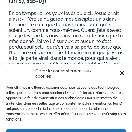
(Jn 17, 11b-19)
En ce temps-là, les yeux levés au ciel, Jésus priait
ainsi : « Père saint, garde mes disciples unis dans
ton nom, le nom que tu m’as donné, pour qu’ils
soient un, comme nous-mêmes. Quand j’étais avec
eux, je les gardais unis dans ton nom, le nom que tu
m’as donné. J’ai veillé sur eux, et aucun ne s’est
perdu, sauf celui qui s’en va à sa perte de sorte que
l’Écriture soit accomplie. Et maintenant que je viens
à toi, je parle ainsi, dans le monde, pour qu’ils aient
en eux ma joie, et qu’ils en soient comblés. Moi, je
leur ai donné ta parole, et le monde les a pris en
Gérer le consentement aux
haine parce qu’ils
cookies
n’appartiennent pas au monde, de même que moi je
n’appartiens pas au monde. Je ne prie pas pour que
Pour offrir les meilleures expériences, nous utilisons des technologies
tu les retires du monde, mais pour que tu les
telles que les cookies pour stocker et/ou accéder aux informations des
gardes du Mauvais. Ils n’appartiennent pas au
appareils. Le fait de consentir à ces technologies nous permettra de
monde, de même que moi, je n’appartiens pas au
traiter des données telles que le comportement de navigation ou les ID
monde. Sanctifie-les dans la vérité : ta parole est
uniques sur ce site. Le fait de ne pas consentir ou de retirer son
vérité. De même que tu m’as envoyé dans le
consentement peut avoir un effet négatif sur certaines caractéristiques et
monde, moi aussi, je les ai envoyés dans le monde.
fonctions.
Et pour eux je me sanctifie moi-même, afin qu’ils
soient, eux aussi, sanctifiés dans la vérité. »