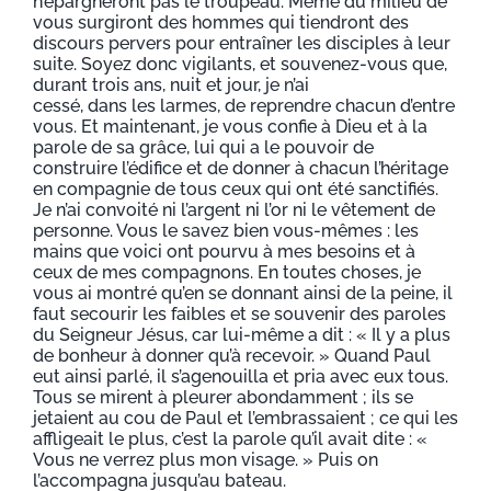
n’épargneront pas le troupeau. Même du milieu de
vous surgiront des hommes qui tiendront des
discours pervers pour entraîner les disciples à leur
suite. Soyez donc vigilants, et souvenez-vous que,
durant trois ans, nuit et jour, je n’ai
cessé, dans les larmes, de reprendre chacun d’entre
vous. Et maintenant, je vous confie à Dieu et à la
parole de sa grâce, lui qui a le pouvoir de
construire l’édifice et de donner à chacun l’héritage
en compagnie de tous ceux qui ont été sanctifiés.
Je n’ai convoité ni l’argent ni l’or ni le vêtement de
personne. Vous le savez bien vous-mêmes : les
mains que voici ont pourvu à mes besoins et à
ceux de mes compagnons. En toutes choses, je
vous ai montré qu’en se donnant ainsi de la peine, il
faut secourir les faibles et se souvenir des paroles
du Seigneur Jésus, car lui-même a dit : « Il y a plus
de bonheur à donner qu’à recevoir. » Quand Paul
eut ainsi parlé, il s’agenouilla et pria avec eux tous.
Tous se mirent à pleurer abondamment ; ils se
jetaient au cou de Paul et l’embrassaient ; ce qui les
affligeait le plus, c’est la parole qu’il avait dite : «
Vous ne verrez plus mon visage. » Puis on
l’accompagna jusqu’au bateau.