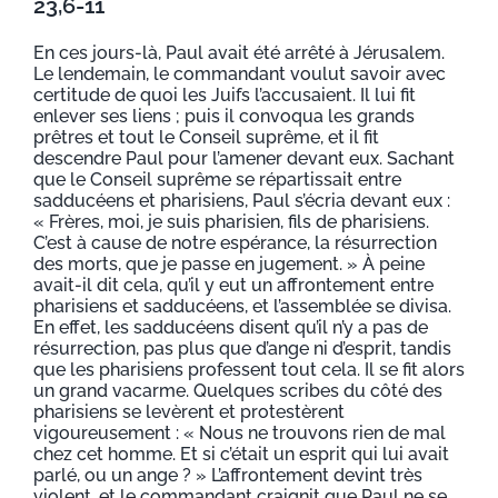
23,6-11
En ces jours-là, Paul avait été arrêté à Jérusalem.
Le lendemain, le commandant voulut savoir avec
certitude de quoi les Juifs l’accusaient. Il lui fit
enlever ses liens ; puis il convoqua les grands
prêtres et tout le Conseil suprême, et il fit
descendre Paul pour l’amener devant eux. Sachant
que le Conseil suprême se répartissait entre
sadducéens et pharisiens, Paul s’écria devant eux :
« Frères, moi, je suis pharisien, fils de pharisiens.
C’est à cause de notre espérance, la résurrection
des morts, que je passe en jugement. » À peine
avait-il dit cela, qu’il y eut un affrontement entre
pharisiens et sadducéens, et l’assemblée se divisa.
En effet, les sadducéens disent qu’il n’y a pas de
résurrection, pas plus que d’ange ni d’esprit, tandis
que les pharisiens professent tout cela. Il se fit alors
un grand vacarme. Quelques scribes du côté des
pharisiens se levèrent et protestèrent
vigoureusement : « Nous ne trouvons rien de mal
chez cet homme. Et si c’était un esprit qui lui avait
parlé, ou un ange ? » L’affrontement devint très
violent, et le commandant craignit que Paul ne se