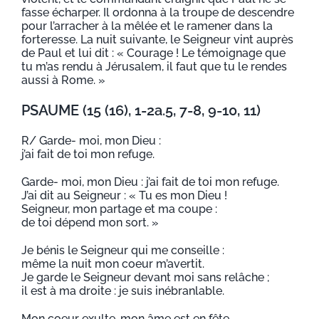
fasse écharper. Il ordonna à la troupe de descendre
pour l’arracher à la mêlée et le ramener dans la
forteresse. La nuit suivante, le Seigneur vint auprès
de Paul et lui dit : « Courage ! Le témoignage que
tu m’as rendu à Jérusalem, il faut que tu le rendes
aussi à Rome. »
PSAUME (15 (16), 1-2a.5, 7-8, 9-10, 11)
R/ Garde- moi, mon Dieu :
j’ai fait de toi mon refuge.
Garde- moi, mon Dieu : j’ai fait de toi mon refuge.
J’ai dit au Seigneur : « Tu es mon Dieu !
Seigneur, mon partage et ma coupe :
de toi dépend mon sort. »
Je bénis le Seigneur qui me conseille :
même la nuit mon coeur m’avertit.
Je garde le Seigneur devant moi sans relâche ;
il est à ma droite : je suis inébranlable.
Mon coeur exulte, mon âme est en fête,