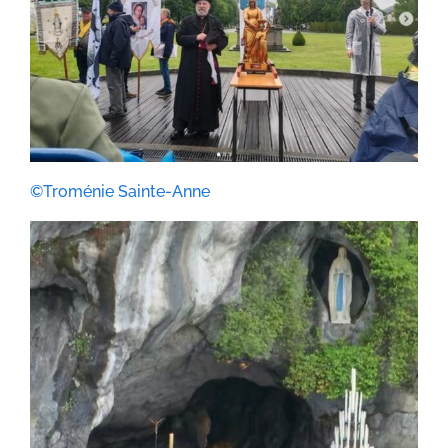
©Troménie Sainte-Anne