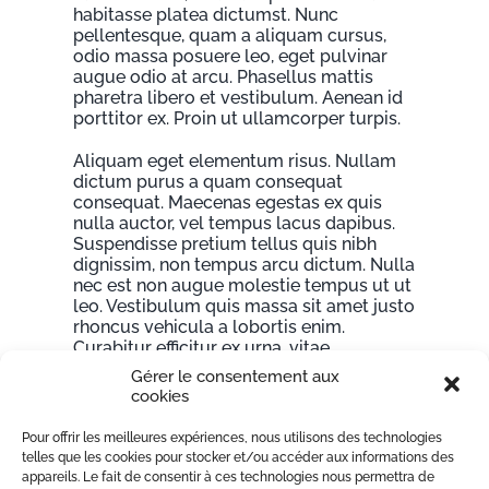
habitasse platea dictumst. Nunc
pellentesque, quam a aliquam cursus,
odio massa posuere leo, eget pulvinar
augue odio at arcu. Phasellus mattis
pharetra libero et vestibulum. Aenean id
porttitor ex. Proin ut ullamcorper turpis.
Aliquam eget elementum risus. Nullam
dictum purus a quam consequat
consequat. Maecenas egestas ex quis
nulla auctor, vel tempus lacus dapibus.
Suspendisse pretium tellus quis nibh
dignissim, non tempus arcu dictum. Nulla
nec est non augue molestie tempus ut ut
leo. Vestibulum quis massa sit amet justo
rhoncus vehicula a lobortis enim.
Curabitur efficitur ex urna, vitae
bibendum sem congue nec. Donec
Gérer le consentement aux
molestie dui sollicitudin dui convallis, ac
cookies
porttitor orci dictum. Aliquam suscipit
purus eu ultricies tincidunt. Pellentesque
Pour offrir les meilleures expériences, nous utilisons des technologies
ut placerat ligula, at malesuada ex. Ut
telles que les cookies pour stocker et/ou accéder aux informations des
imperdiet ante id quam vulputate, quis
appareils. Le fait de consentir à ces technologies nous permettra de