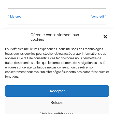
Mercredi
Vendredi
Gérer le consentement aux
cookies
Pour offrir les meilleures expériences, nous utilisons des technologies
Détails
telles que les cookies pour stocker et/ou accéder aux informations des
appareils. Le fait de consentir à ces technologies nous permettra de
Date:
traiter des données telles que le comportement de navigation ou les ID
22 mai 2025
uniques sur ce site. Le fait de ne pas consentir ou de retirer son
consentement peut avoir un effet négatif sur certaines caractéristiques et
Heure :
fonctions.
8h00 - 22h00
Catégorie d’Évènement:
Accepter
Accueil
Refuser
Voir les préférences