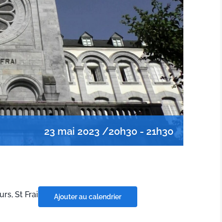
23 mai 2023 /20h30
-
21h30
s, St Frai
Ajouter au calendrier