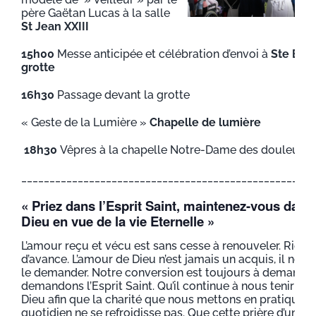
père Gaëtan Lucas à la salle
St
Jean
XXIII
15h00
Messe anticipée et célébration d’envoi à
Ste Ber
grotte
16h30
Passage devant la grotte
« Geste de la Lumière »
Chapelle
de
lumière
18h30
Vêpres à la chapelle Notre-Dame des douleurs – 
____________________________________________________
« Priez dans l’Esprit Saint, maintenez-vous dans
Dieu en vue de la vie Eternelle »
L’amour reçu et vécu est sans cesse à renouveler. Rien n
d’avance. L’amour de Dieu n’est jamais un acquis, il nous
le demander. Notre conversion est toujours à demander
demandons l’Esprit Saint. Qu’il continue à nous tenir en
Dieu afin que la charité que nous mettons en pratique d
quotidien ne se refroidisse pas. Que cette prière d’un a