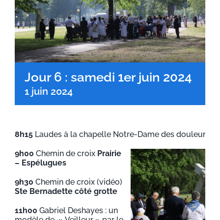
Jour 6 : samedi 1er juin 2024
1 juin 2024
8h15
Laudes à la chapelle Notre-Dame des douleurs – S
9h00
Chemin de croix
Prairie
– Espélugues
9h30
Chemin de croix (vidéo)
Ste Bernadette côté grotte
11h00
Gabriel Deshayes : un
modèle de » Veilleur » par le