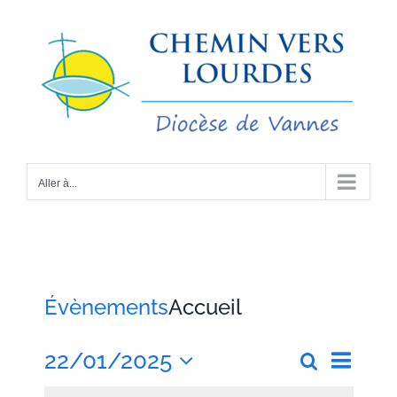
Passer
au
contenu
Aller à...
Évènements
Accueil
Naviga
22/01/2025
Recherche
Recherch
Jour
de
Sélectionnez
vues
et