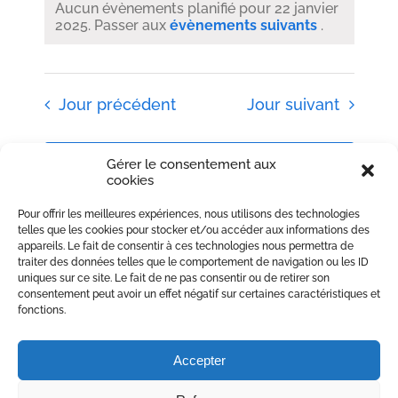
une
Aucun évènements planifié pour 22 janvier
Évène
navigatio
2025. Passer aux
évènements suivants
.
date.
de
vues
Évènemen
Jour précédent
Jour suivant
S’abonner au calendrier
Gérer le consentement aux
cookies
Pour offrir les meilleures expériences, nous utilisons des technologies
telles que les cookies pour stocker et/ou accéder aux informations des
appareils. Le fait de consentir à ces technologies nous permettra de
traiter des données telles que le comportement de navigation ou les ID
uniques sur ce site. Le fait de ne pas consentir ou de retirer son
consentement peut avoir un effet négatif sur certaines caractéristiques et
fonctions.
Accepter